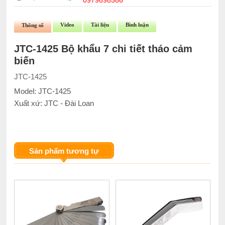
0979898586
Video
Tài liệu
Bình luận
Thông số
JTC-1425 Bộ khẩu 7 chi tiết tháo cảm
biến
JTC-1425
Model: JTC-1425
Xuất xứ: JTC - Đài Loan
Sản phẩm tương tự