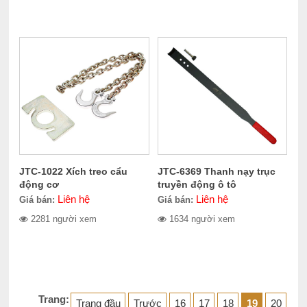
JTC-1022 Xích treo cẩu
JTC-6369 Thanh nạy trục
động cơ
truyền động ô tô
Liên hệ
Liên hệ
Giá bán:
Giá bán:
2281 người xem
1634 người xem
Trang:
Trang đầu
Trước
16
17
18
19
20