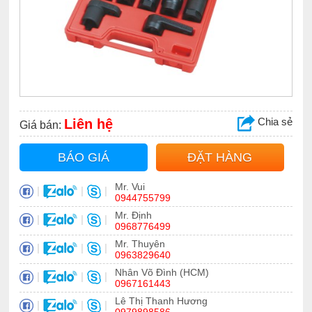
Chia sẻ
Liên hệ
Giá bán:
BÁO GIÁ
ĐẶT HÀNG
Mr. Vui
|
|
|
0944755799
Mr. Định
|
|
|
0968776499
Mr. Thuyên
|
|
|
0963829640
Nhân Võ Đình (HCM)
|
|
|
0967161443
Lê Thị Thanh Hương
|
|
|