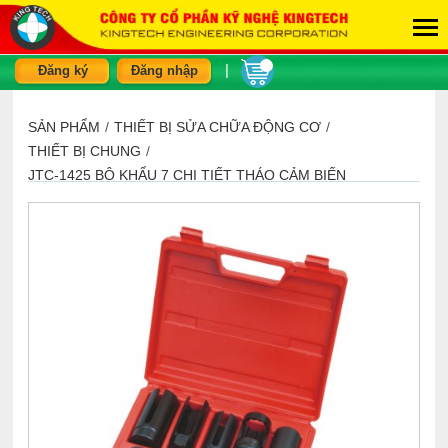
|
Đăng ký
Đăng nhập
SẢN PHẨM
/
THIẾT BỊ SỬA CHỮA ĐỘNG CƠ
/
THIẾT BỊ CHUNG
/
JTC-1425 BỘ KHẨU 7 CHI TIẾT THÁO CẢM BIẾN