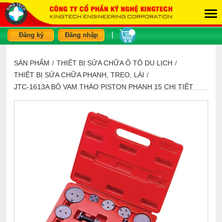
|
Đăng ký
Đăng nhập
SẢN PHẨM
/
THIẾT BỊ SỬA CHỮA Ô TÔ DU LỊCH
/
THIẾT BỊ SỬA CHỮA PHANH, TREO, LÁI
/
JTC-1613A BỘ VAM THÁO PISTON PHANH 15 CHI TIẾT