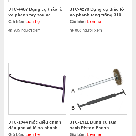
JTC-4487 Dụng cụ tháo lò
JTC-4270 Dụng cụ tháo lò
xo phanh tay sau xe
xo phanh tang trống 310
TOYOTA
mm
Liên hệ
Liên hệ
Giá bán:
Giá bán:
905 người xem
808 người xem
JTC-1944 móc điều chỉnh
JTC-1511 Dụng cụ làm
đèn pha và lò xo phanh
sạch Piston Phanh
Liên hệ
Liên hệ
Giá bán:
Giá bán: