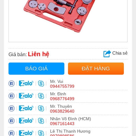
Chia sẻ
Liên hệ
Giá bán:
BÁO GIÁ
ĐẶT HÀNG
Mr. Vui
|
|
|
0944755799
Mr. Định
|
|
|
0968776499
Mr. Thuyên
|
|
|
0963829640
Nhân Võ Đình (HCM)
|
|
|
0967161443
Lê Thị Thanh Hương
|
|
|