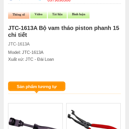
0979898586
Video
Tài liệu
Bình luận
Thông số
JTC-1613A Bộ vam tháo piston phanh 15
chi tiết
JTC-1613A
Model: JTC-1613A
Xuất xứ: JTC - Đài Loan
Sản phẩm tương tự