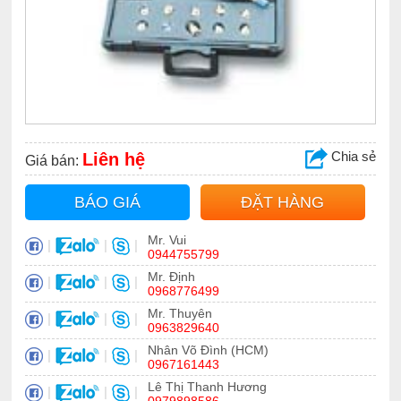
Chia sẻ
Liên hệ
Giá bán:
BÁO GIÁ
ĐẶT HÀNG
Mr. Vui
|
|
|
0944755799
Mr. Định
|
|
|
0968776499
Mr. Thuyên
|
|
|
0963829640
Nhân Võ Đình (HCM)
|
|
|
0967161443
Lê Thị Thanh Hương
|
|
|