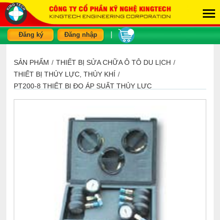
|
Đăng ký
Đăng nhập
SẢN PHẨM
/
THIẾT BỊ SỬA CHỮA Ô TÔ DU LỊCH
/
THIẾT BỊ THỦY LỰC, THỦY KHÍ
/
PT200-8 THIẾT BỊ ĐO ÁP SUẤT THỦY LỰC