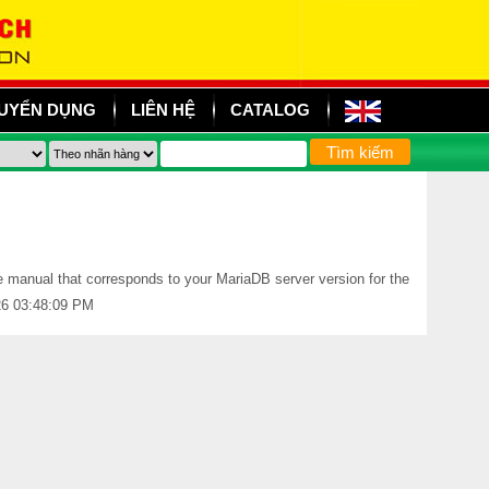
UYỂN DỤNG
LIÊN HỆ
CATALOG
anual that corresponds to your MariaDB server version for the
026 03:48:09 PM