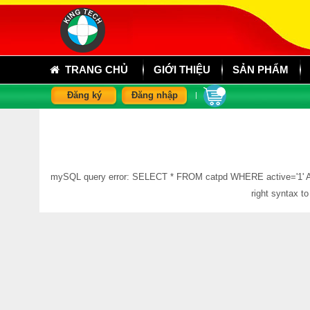
TRANG CHỦ
GIỚI THIỆU
SẢN PHẨM
Đăng ký
Đăng nhập
|
mySQL query error: SELECT * FROM catpd WHERE active='1' AND 
right syntax t