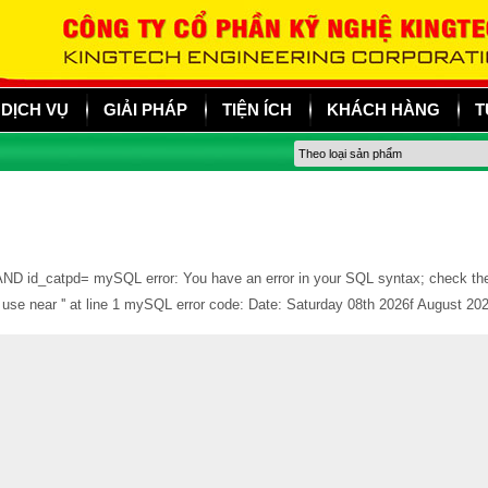
DỊCH VỤ
GIẢI PHÁP
TIỆN ÍCH
KHÁCH HÀNG
T
id_catpd= mySQL error: You have an error in your SQL syntax; check the m
o use near '' at line 1 mySQL error code: Date: Saturday 08th 2026f August 2