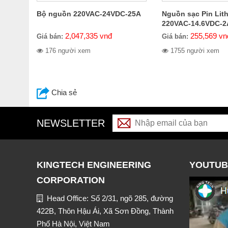
Bộ nguồn 220VAC-24VDC-25A
Nguồn sạc Pin Lit
220VAC-14.6VDC-2
2,047,335
vnđ
255,569
vn
Giá bán:
Giá bán:
176 người xem
1755 người xem
Chia sẻ
NEWSLETTER
KINGTECH ENGINEERING
YOUTUB
CORPORATION
Head Office: Số 2/31, ngõ 285, đường
422B, Thôn Hậu Ái, Xã Sơn Đồng, Thành
Phố Hà Nội, Việt Nam