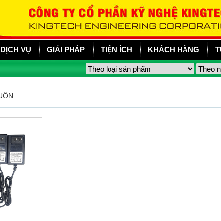
DỊCH VỤ
GIẢI PHÁP
TIỆN ÍCH
KHÁCH HÀNG
T
GUỒN