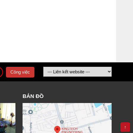
Công việc
BẢN ĐỒ
↑