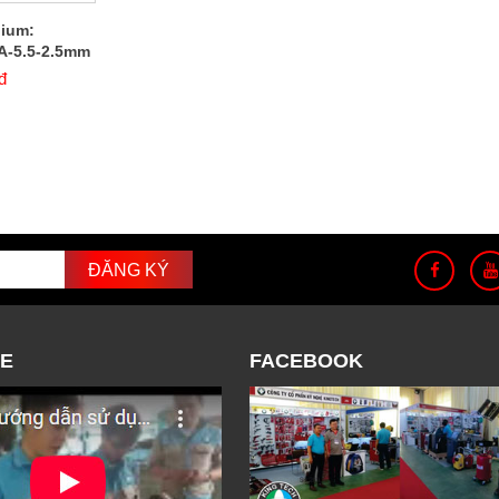
hium:
A-5.5-2.5mm
đ
E
FACEBOOK