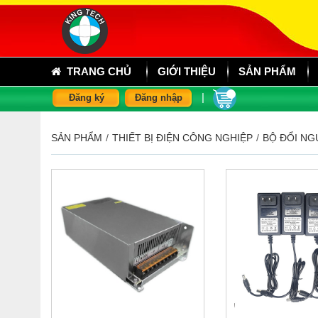
TRANG CHỦ
GIỚI THIỆU
SẢN PHẨM
|
Đăng ký
Đăng nhập
SẢN PHẨM
/
THIẾT BỊ ĐIỆN CÔNG NGHIỆP
/
BỘ ĐỔI N