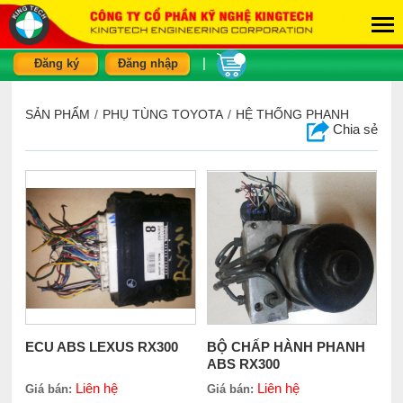
|
Đăng ký
Đăng nhập
SẢN PHẨM
/
PHỤ TÙNG TOYOTA
/
HỆ THỐNG PHANH
Chia sẻ
ECU ABS LEXUS RX300
BỘ CHẤP HÀNH PHANH
ABS RX300
Liên hệ
Liên hệ
Giá bán:
Giá bán: