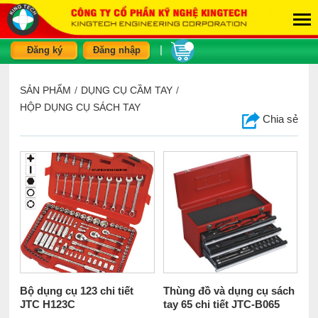
|
Đăng ký
Đăng nhập
SẢN PHẨM
/
DỤNG CỤ CẦM TAY
/
HỘP DỤNG CỤ SÁCH TAY
Chia sẻ
Bộ dụng cụ 123 chi tiết
Thùng đồ và dụng cụ sách
JTC H123C
tay 65 chi tiết JTC-B065