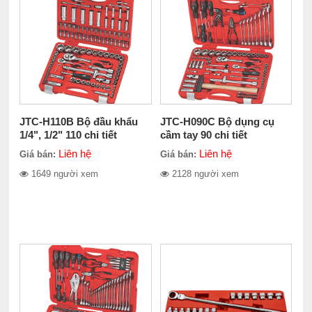
JTC-H110B Bộ đầu khẩu
JTC-H090C Bộ dụng cụ
1/4", 1/2" 110 chi tiết
cầm tay 90 chi tiết
Liên hệ
Liên hệ
Giá bán:
Giá bán:
1649 người xem
2128 người xem