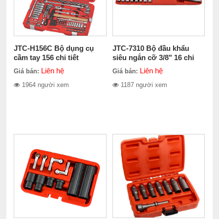
JTC-H156C Bộ dụng cụ
JTC-7310 Bộ đầu khẩu
cầm tay 156 chi tiết
siêu ngắn cỡ 3/8" 16 chi
tiết
Liên hệ
Liên hệ
Giá bán:
Giá bán:
1964 người xem
1187 người xem