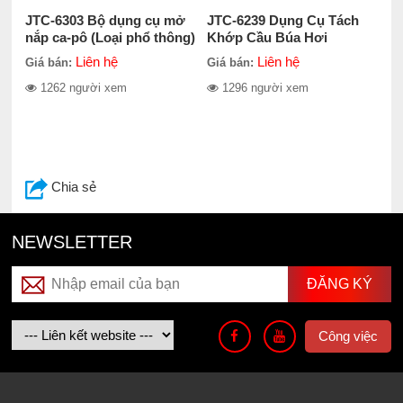
JTC-6303 Bộ dụng cụ mở
JTC-6239 Dụng Cụ Tách
nắp ca-pô (Loại phổ thông)
Khớp Cầu Búa Hơi
cho BMW
Liên hệ
Liên hệ
Giá bán:
Giá bán:
1262 người xem
1296 người xem
Chia sẻ
NEWSLETTER
Công việc