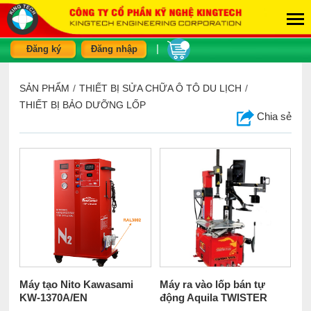
|
Đăng ký
Đăng nhập
SẢN PHẨM
/
THIẾT BỊ SỬA CHỮA Ô TÔ DU LỊCH
/
THIẾT BỊ BẢO DƯỠNG LỐP
Chia sẻ
Máy tạo Nito Kawasami
Máy ra vào lốp bán tự
KW-1370A/EN
động Aquila TWISTER