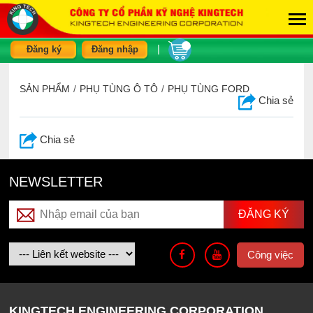
|
Đăng ký
Đăng nhập
SẢN PHẨM
/
PHỤ TÙNG Ô TÔ
/
PHỤ TÙNG FORD
Chia sẻ
Chia sẻ
NEWSLETTER
Công việc
KINGTECH ENGINEERING CORPORATION