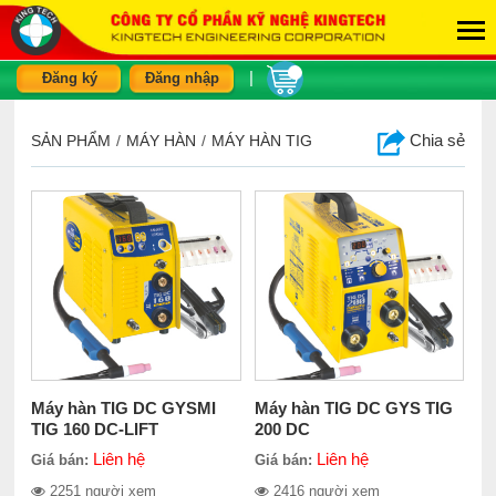
|
Đăng ký
Đăng nhập
Chia sẻ
SẢN PHẨM
/
MÁY HÀN
/
MÁY HÀN TIG
Máy hàn TIG DC GYSMI
Máy hàn TIG DC GYS TIG
TIG 160 DC-LIFT
200 DC
Liên hệ
Liên hệ
Giá bán:
Giá bán:
2251 người xem
2416 người xem