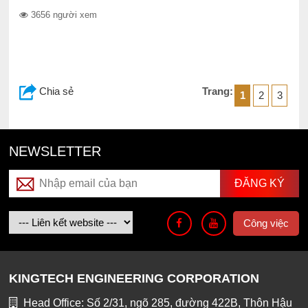
3656 người xem
Chia sẻ
Trang:
1
2
3
NEWSLETTER
Công việc
KINGTECH ENGINEERING CORPORATION
Head Office: Số 2/31, ngõ 285, đường 422B, Thôn Hậu