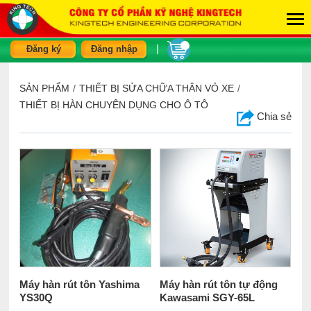
|
Đăng ký
Đăng nhập
SẢN PHẨM
/
THIẾT BỊ SỬA CHỮA THÂN VỎ XE
/
THIẾT BỊ HÀN CHUYÊN DỤNG CHO Ô TÔ
Chia sẻ
Máy hàn rút tôn Yashima
Máy hàn rút tôn tự động
YS30Q
Kawasami SGY-65L