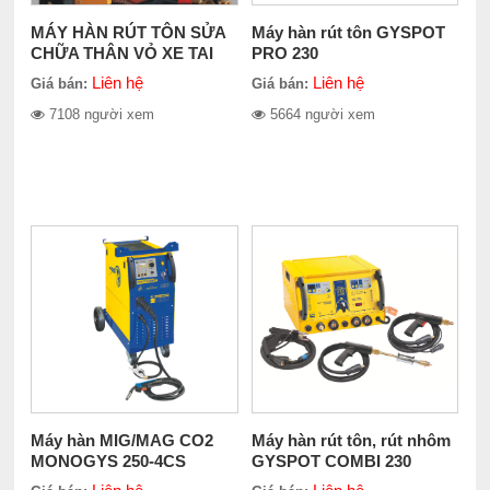
MÁY HÀN RÚT TÔN SỬA
Máy hàn rút tôn GYSPOT
CHỮA THÂN VỎ XE TAI
PRO 230
NẠN CRS-68E ( Hàn giật)
Liên hệ
Liên hệ
Giá bán:
Giá bán:
7108 người xem
5664 người xem
Máy hàn MIG/MAG CO2
Máy hàn rút tôn, rút nhôm
MONOGYS 250-4CS
GYSPOT COMBI 230