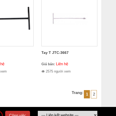
Tay T JTC-3667
 hệ
Liên hệ
Giá bán:
 xem
2575 người xem
Trang:
1
2
Công việc