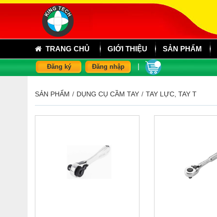
TRANG CHỦ
GIỚI THIỆU
SẢN PHẨM
|
Đăng ký
Đăng nhập
SẢN PHẨM
/
DỤNG CỤ CẦM TAY
/
TAY LỰC, TAY T