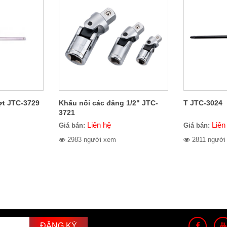
ợt JTC-3729
Khẩu nối các đăng 1/2" JTC-
T JTC-3024
3721
Liên hệ
Liên
Giá bán:
Giá bán:
2983 người xem
2811 người