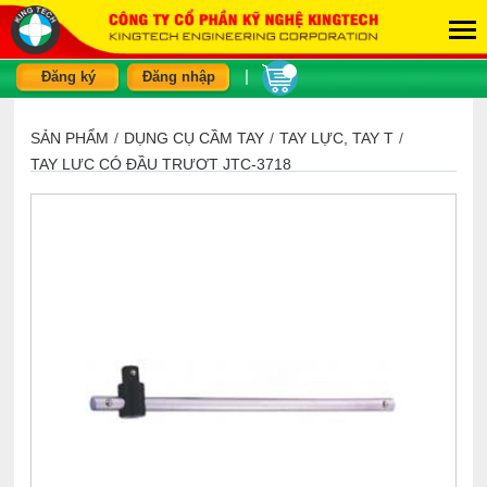
|
Đăng ký
Đăng nhập
SẢN PHẨM
/
DỤNG CỤ CẦM TAY
/
TAY LỰC, TAY T
/
TAY LỰC CÓ ĐẦU TRƯỢT JTC-3718