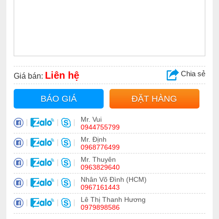
Chia sẻ
Liên hệ
Giá bán:
BÁO GIÁ
ĐẶT HÀNG
Mr. Vui
|
|
|
0944755799
Mr. Định
|
|
|
0968776499
Mr. Thuyên
|
|
|
0963829640
Nhân Võ Đình (HCM)
|
|
|
0967161443
Lê Thị Thanh Hương
|
|
|
0979898586