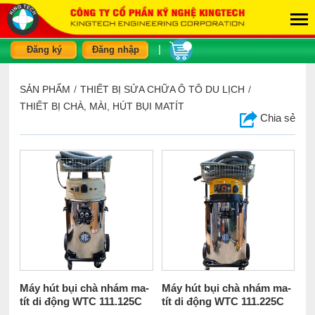
|
Đăng ký
Đăng nhập
SẢN PHẨM
/
THIẾT BỊ SỬA CHỮA Ô TÔ DU LỊCH
/
THIẾT BỊ CHÀ, MÀI, HÚT BỤI MATÍT
Chia sẻ
Máy hút bụi chà nhám ma-
Máy hút bụi chà nhám ma-
tít di động WTC 111.125C
tít di động WTC 111.225C