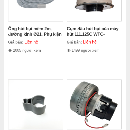
Ống hút bụi mềm 2m,
Cụm đầu hút bụi của máy
đường kính Ø21, Phụ kiện
hút 111.125C WTC-
SI-3111-6AM,SI-3113-6AM,
111.125CE
Liên hệ
Liên hệ
Giá bán:
Giá bán:
SI-3011A,
2005 người xem
1499 người xem