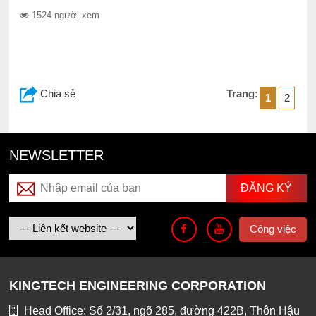
1524 người xem
Chia sẻ
Trang:
1
2
NEWSLETTER
Công việc
KINGTECH ENGINEERING CORPORATION
Head Office: Số 2/31, ngõ 285, đường 422B, Thôn Hậu