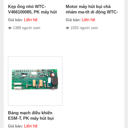
Kẹp ống nhỏ WTC-
Motor máy hút bụi chà
V466100085, PK máy hút
nhám ma-tít di động WTC-
bụi
PV1B1420
Liên hệ
Liên hệ
Giá bán:
Giá bán:
1389 người xem
1555 người xem
Bảng mạch điều khiển
ESM-T, PK máy hút bụi
ST4-TF
Liên hệ
Giá bán: