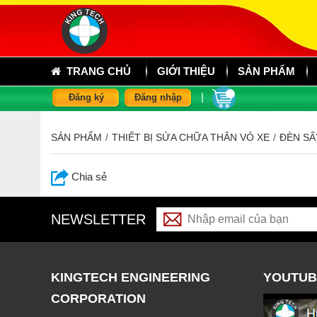
TRANG CHỦ
GIỚI THIỆU
SẢN PHẨM
|
Đăng ký
Đăng nhập
SẢN PHẨM
/
THIẾT BỊ SỬA CHỮA THÂN VỎ XE
/
ĐÈN SẤ
Chia sẻ
NEWSLETTER
KINGTECH ENGINEERING
YOUTUB
CORPORATION