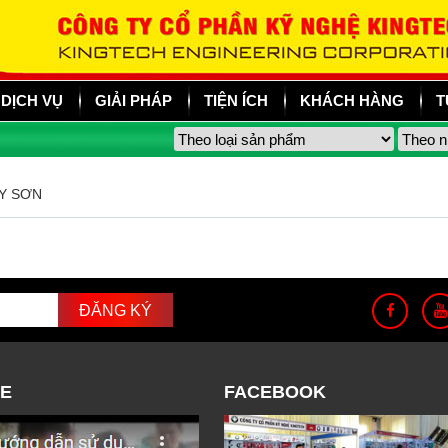
DỊCH VỤ
GIẢI PHÁP
TIỆN ÍCH
KHÁCH HÀNG
T
Y SƠN
E
FACEBOOK