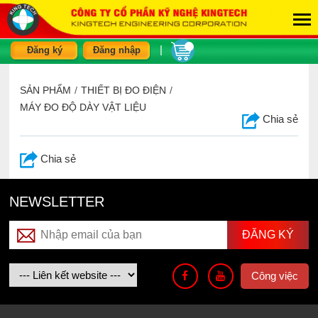
|
Đăng ký
Đăng nhập
SẢN PHẨM
/
THIẾT BỊ ĐO ĐIỆN
/
MÁY ĐO ĐỘ DÀY VẬT LIỆU
Chia sẻ
Chia sẻ
NEWSLETTER
Công việc