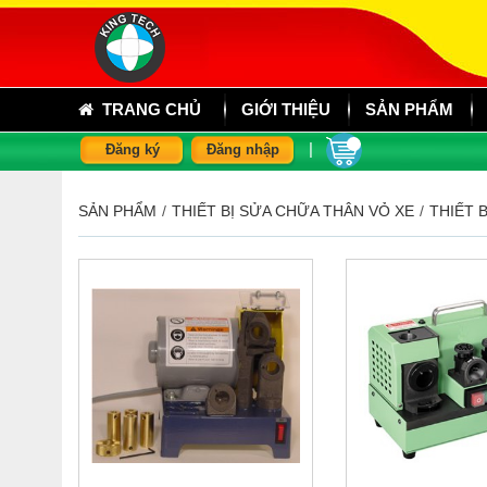
TRANG CHỦ
GIỚI THIỆU
SẢN PHẨM
|
Đăng ký
Đăng nhập
SẢN PHẨM
/
THIẾT BỊ SỬA CHỮA THÂN VỎ XE
/
THIẾT 