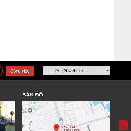
Công việc
BẢN ĐỒ
↑