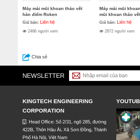
Máy mài mũi khoan tháo vết
Máy mài mũi khoa
hàn điểm Roken
mũi khoan tháo vế
Kawasami KW-7D
Liên hệ
Liên hệ
Giá bán:
Giá bán:
2486 người xem
2872 người xem
Chia sẻ
NEWSLETTER
KINGTECH ENGINEERING
YOUTUB
CORPORATION
Head Office: Số 2/31, ngõ 285, đường
422B, Thôn Hậu Ái, Xã Sơn Đồng, Thành
Phố Hà Nội, Việt Nam