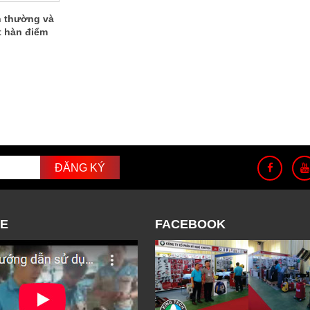
n thường và
t hàn điểm
GM
E
FACEBOOK