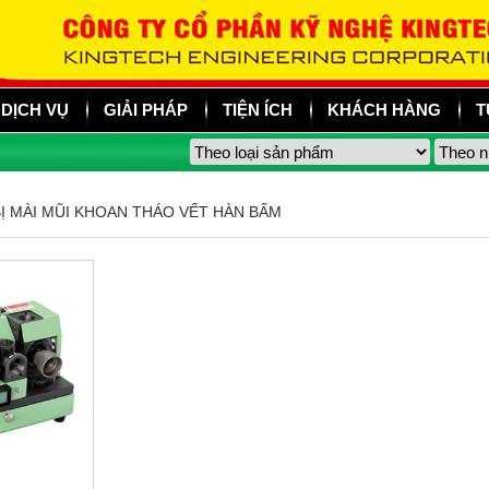
DỊCH VỤ
GIẢI PHÁP
TIỆN ÍCH
KHÁCH HÀNG
T
BỊ MÀI MŨI KHOAN THÁO VẾT HÀN BẤM