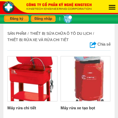
|
Đăng ký
Đăng nhập
SẢN PHẨM
/
THIẾT BỊ SỬA CHỮA Ô TÔ DU LỊCH
/
THIẾT BỊ RỬA XE VÀ RỬA CHI TIẾT
Chia sẻ
Máy rửa chi tiết
Máy rửa xe tạo bọt