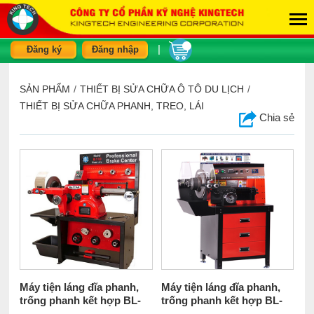
|
Đăng ký
Đăng nhập
SẢN PHẨM
/
THIẾT BỊ SỬA CHỮA Ô TÔ DU LỊCH
/
THIẾT BỊ SỬA CHỮA PHANH, TREO, LÁI
Chia sẻ
Máy tiện láng đĩa phanh,
Máy tiện láng đĩa phanh,
trống phanh kết hợp BL-
trống phanh kết hợp BL-
711LD
580LD