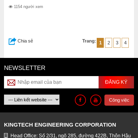
1154 người xem
Chia sẻ
Trang:
1
2
3
4
NEWSLETTER
Công việc
KINGTECH ENGINEERING CORPORATION
Head Office: Số 2/31, ngõ 285, đường 422B, Thôn Hậu