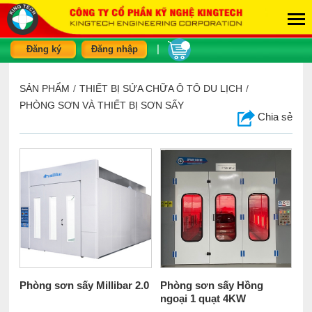
|
Đăng ký
Đăng nhập
SẢN PHẨM
/
THIẾT BỊ SỬA CHỮA Ô TÔ DU LỊCH
/
PHÒNG SƠN VÀ THIẾT BỊ SƠN SẤY
Chia sẻ
Phòng sơn sấy Millibar 2.0
Phòng sơn sấy Hồng
ngoại 1 quạt 4KW