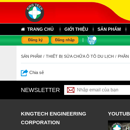
TRANG CHỦ
GIỚI THIỆU
SẢN PHẨM
|
Đăng ký
Đăng nhập
SẢN PHẨM
/
THIẾT BỊ SỬA CHỮA Ô TÔ DU LỊCH
/
PHẦN
Chia sẻ
NEWSLETTER
KINGTECH ENGINEERING
YOUTUB
CORPORATION