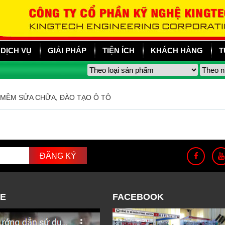
DỊCH VỤ
GIẢI PHÁP
TIỆN ÍCH
KHÁCH HÀNG
T
 MỀM SỬA CHỮA, ĐÀO TẠO Ô TÔ
E
FACEBOOK