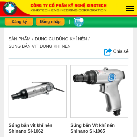
|
Đăng ký
Đăng nhập
SẢN PHẨM
/
DỤNG CỤ DÙNG KHÍ NÉN
/
SÚNG BẮN VÍT DÙNG KHÍ NÉN
Chia sẻ
Súng bắn vít khí nén
Súng bắn Vít khí nén
Shinano SI-1062
Shinano SI-1065