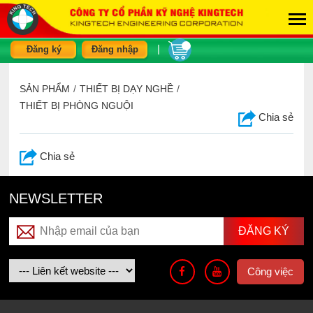
|
Đăng ký
Đăng nhập
SẢN PHẨM
/
THIẾT BỊ DẠY NGHỀ
/
THIẾT BỊ PHÒNG NGUỘI
Chia sẻ
Chia sẻ
NEWSLETTER
Công việc