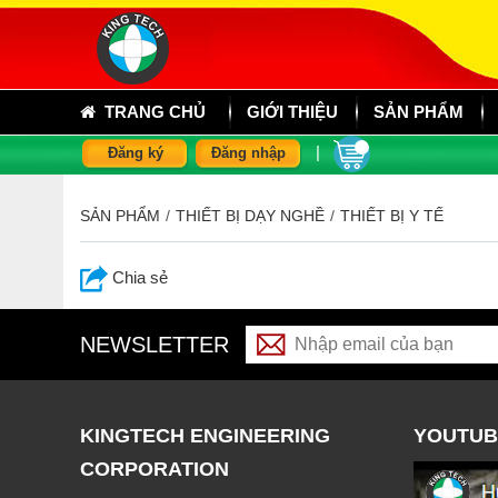
TRANG CHỦ
GIỚI THIỆU
SẢN PHẨM
|
Đăng ký
Đăng nhập
SẢN PHẨM
/
THIẾT BỊ DẠY NGHỀ
/
THIẾT BỊ Y TẾ
Chia sẻ
NEWSLETTER
KINGTECH ENGINEERING
YOUTUB
CORPORATION