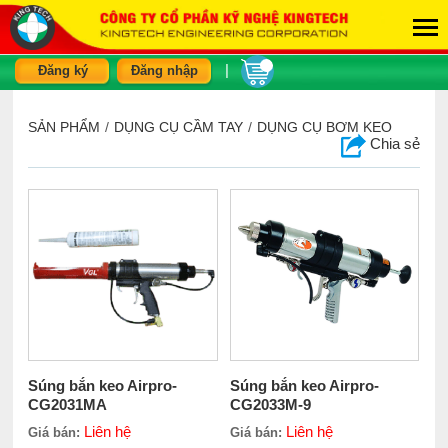
|
Đăng ký
Đăng nhập
SẢN PHẨM
/
DỤNG CỤ CẦM TAY
/
DỤNG CỤ BƠM KEO
Chia sẻ
Súng bắn keo Airpro-
Súng bắn keo Airpro-
CG2031MA
CG2033M-9
Liên hệ
Liên hệ
Giá bán:
Giá bán: