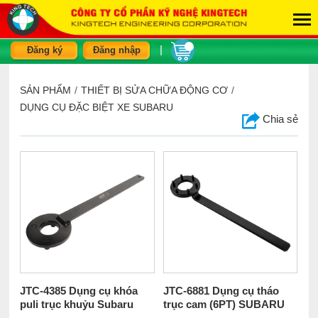
|
Đăng ký
Đăng nhập
SẢN PHẨM
/
THIẾT BỊ SỬA CHỮA ĐỘNG CƠ
/
DỤNG CỤ ĐẶC BIỆT XE SUBARU
Chia sẻ
JTC-4385 Dụng cụ khóa
JTC-6881 Dụng cụ tháo
puli trục khuỷu Subaru
trục cam (6PT) SUBARU