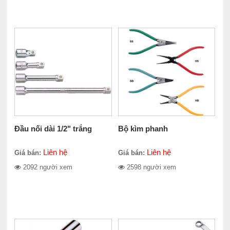
Đầu nối dài 1/2" trắng
Bộ kìm phanh
Liên hệ
Liên hệ
Giá bán:
Giá bán:
2092 người xem
2598 người xem