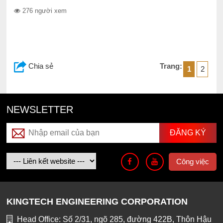
276 người xem
Chia sẻ
Trang:
1
2
NEWSLETTER
Công việc
KINGTECH ENGINEERING CORPORATION
Head Office: Số 2/31, ngõ 285, đường 422B, Thôn Hậu