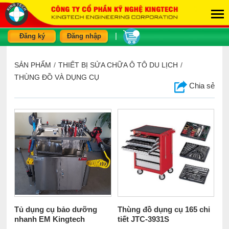
|
Đăng ký
Đăng nhập
SẢN PHẨM
/
THIẾT BỊ SỬA CHỮA Ô TÔ DU LỊCH
/
THÙNG ĐỒ VÀ DỤNG CỤ
Chia sẻ
Tủ dụng cụ bảo dưỡng
Thùng đồ dụng cụ 165 chi
nhanh EM Kingtech
tiết JTC-3931S
K155.5044