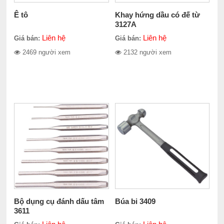
Ê tô
Khay hứng dầu có đế từ
3127A
Liên hệ
Liên hệ
Giá bán:
Giá bán:
2469 người xem
2132 người xem
Bộ dụng cụ đánh dấu tâm
Búa bi 3409
3611