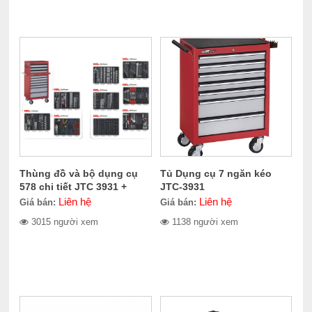
Thùng đồ và bộ dụng cụ
Tủ Dụng cụ 7 ngăn kéo
578 chi tiết JTC 3931 +
JTC-3931
5639 + 578
Liên hệ
Liên hệ
Giá bán:
Giá bán:
3015 người xem
1138 người xem