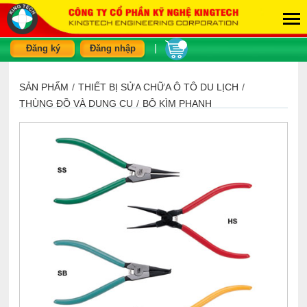
|
Đăng ký
Đăng nhập
SẢN PHẨM
/
THIẾT BỊ SỬA CHỮA Ô TÔ DU LỊCH
/
THÙNG ĐỒ VÀ DỤNG CỤ
/
BỘ KÌM PHANH