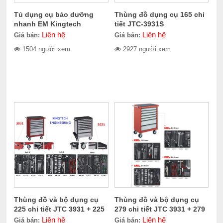
Tủ dụng cụ bảo dưỡng
Thùng đồ dụng cụ 165 chi
nhanh EM Kingtech
tiết JTC-3931S
K155.5044
Liên hệ
Liên hệ
Giá bán:
Giá bán:
1504 người xem
2927 người xem
Thùng đồ và bộ dụng cụ
Thùng đồ và bộ dụng cụ
225 chi tiết JTC 3931 + 225
279 chi tiết JTC 3931 + 279
Liên hệ
Liên hệ
Giá bán:
Giá bán: