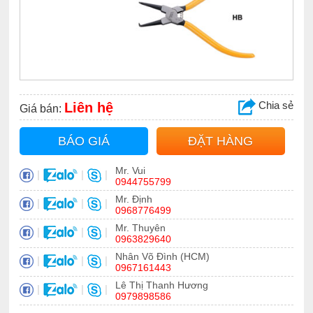
Chia sẻ
Liên hệ
Giá bán:
BÁO GIÁ
ĐẶT HÀNG
Mr. Vui
|
|
|
0944755799
Mr. Định
|
|
|
0968776499
Mr. Thuyên
|
|
|
0963829640
Nhân Võ Đình (HCM)
|
|
|
0967161443
Lê Thị Thanh Hương
|
|
|
0979898586