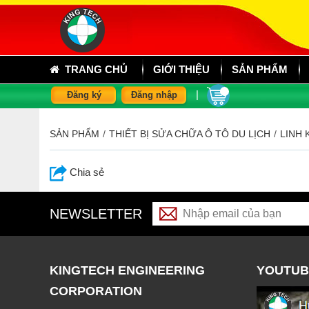
TRANG CHỦ
GIỚI THIỆU
SẢN PHẨM
|
Đăng ký
Đăng nhập
SẢN PHẨM
/
THIẾT BỊ SỬA CHỮA Ô TÔ DU LỊCH
/
LINH 
Chia sẻ
NEWSLETTER
KINGTECH ENGINEERING
YOUTUB
CORPORATION