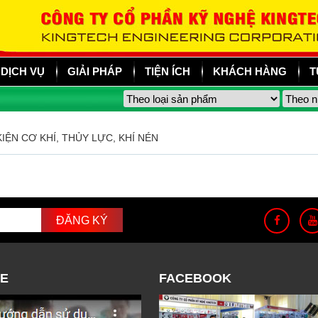
DỊCH VỤ
GIẢI PHÁP
TIỆN ÍCH
KHÁCH HÀNG
T
KIỆN CƠ KHÍ, THỦY LỰC, KHÍ NÉN
E
FACEBOOK