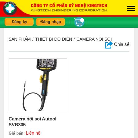
|
Đăng ký
Đăng nhập
SẢN PHẨM
/
THIẾT BỊ ĐO ĐIỆN
/
CAMERA NỘI SOI
Chia sẻ
Camera nội soi Autool
SVB305
Liên hệ
Giá bán: