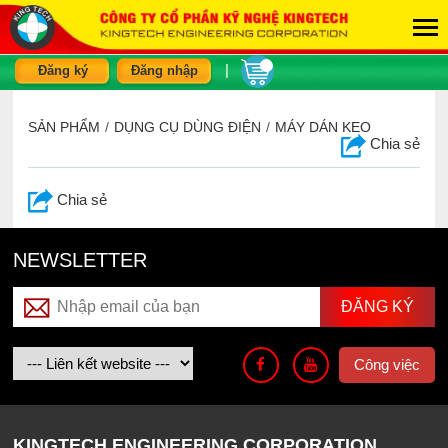
|
Đăng ký
Đăng nhập
SẢN PHẨM
/
DỤNG CỤ DÙNG ĐIỆN
/
MÁY DÁN KEO
Chia sẻ
Chia sẻ
NEWSLETTER
Công việc
KINGTECH ENGINEERING CORPORATION