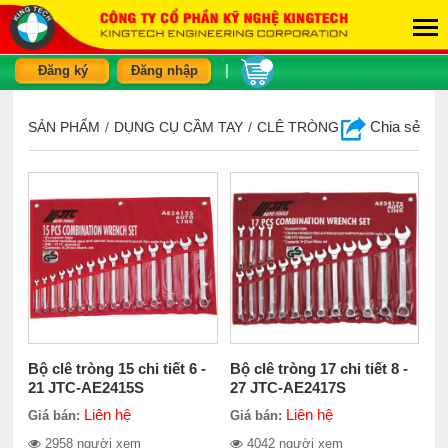
|
Đăng ký
Đăng nhập
Chia sẻ
SẢN PHẨM
/
DỤNG CỤ CẦM TAY
/
CLÊ TRÒNG
Bộ clê tròng 15 chi tiết 6 -
Bộ clê tròng 17 chi tiết 8 -
21 JTC-AE2415S
27 JTC-AE2417S
Liên hệ
Liên hệ
Giá bán:
Giá bán:
2958 người xem
4042 người xem