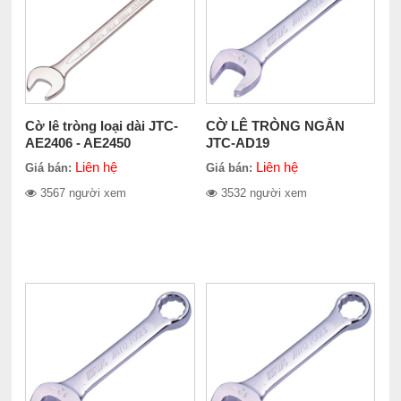
Cờ lê tròng loại dài JTC-
CỜ LÊ TRÒNG NGẮN
AE2406 - AE2450
JTC-AD19
Liên hệ
Liên hệ
Giá bán:
Giá bán:
3567 người xem
3532 người xem