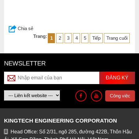
Chia sẻ
Trang:
1
2
3
4
5
Tiếp
Trang cuối
NEWSLETTER
Công việc
KINGTECH ENGINEERING CORPORATION
Head Office: Số 2/31, ngõ 285, đường 422B, Thôn Hậu