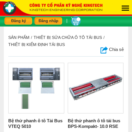
|
Đăng ký
Đăng nhập
SẢN PHẨM
/
THIẾT BỊ SỬA CHỮA Ô TÔ TẢI BUS
/
THIẾT BỊ KIỂM ĐỊNH TẢI BUS
Chia sẻ
Bệ thử phanh ô tô Tải Bus
Bệ thử phanh ô tô tải bus
VTEQ 5010
BPS-Kompakt- 10.0 RSE