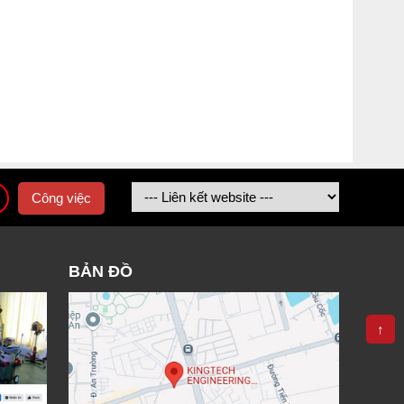
Công việc
BẢN ĐỒ
↑