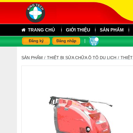
TRANG CHỦ
GIỚI THIỆU
SẢN PHẨM
|
Đăng ký
Đăng nhập
SẢN PHẨM
/
THIẾT BỊ SỬA CHỮA Ô TÔ DU LỊCH
/
THIẾT