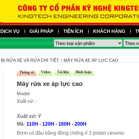
DỊCH VỤ
GIẢI PHÁP
TIỆN ÍCH
KHÁCH HÀNG
T
 BỊ RỬA XE VÀ RỬA CHI TIẾT
/
MÁY RỬA XE ÁP LỰC CAO
Video
Tài liệu
Bình luận
Thông số
Máy rửa xe áp lực cao
Model:
Xuất xứ: -
Xuất xứ: Ý
Mã:
110H - 120H - 160H - 200H
Bơm có đầu bằng đồng chống rỉ 3 piston ceramic