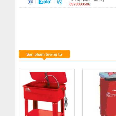
Lê Thị Thanh Hương
|
|
|
0979898586
Sản phẩm tương tự