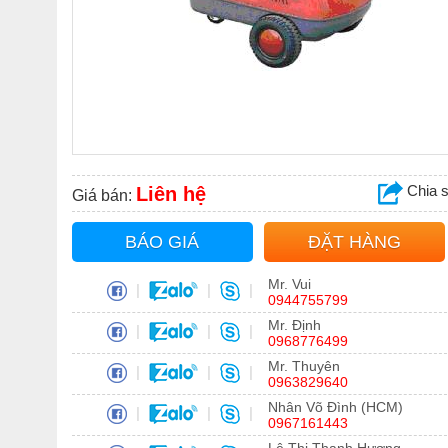
Chia 
Liên hệ
Giá bán:
BÁO GIÁ
ĐẶT HÀNG
Mr. Vui
|
|
|
0944755799
Mr. Định
|
|
|
0968776499
Mr. Thuyên
|
|
|
0963829640
Nhân Võ Đình (HCM)
|
|
|
0967161443