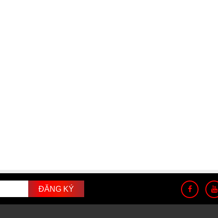
- Góc mài mũi khoan tháo vết hàn điểm: 165°-180°
- Góc mài mũi khoan thường : 90°-140°
- Điện áp: AC 220V 50/60Hz
- Số vòng quay: 5300rpm
- Đá mài: CBN #200
- Trọng lượng: 13kg
Phụ kiện:
- Collet: 12 cái
- Côn kẹp Collet: 1
- Lục giác mở: 2