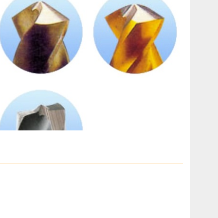
 mũi khoan tháo vết hàn điểm Kawasami KW-7DGM
àn điểm