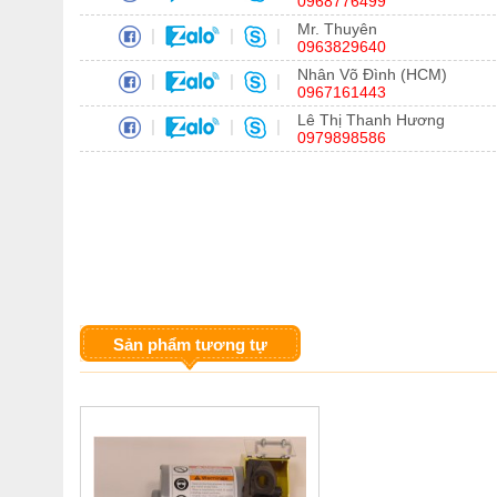
0968776499
Mr. Thuyên
|
|
|
0963829640
Nhân Võ Đình (HCM)
|
|
|
0967161443
Lê Thị Thanh Hương
|
|
|
0979898586
Sản phẩm tương tự