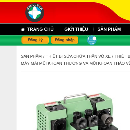
TRANG CHỦ
GIỚI THIỆU
SẢN PHẨM
|
Đăng ký
Đăng nhập
SẢN PHẨM
/
THIẾT BỊ SỬA CHỮA THÂN VỎ XE
/
THIẾT 
MÁY MÀI MŨI KHOAN THƯỜNG VÀ MŨI KHOAN THÁO V