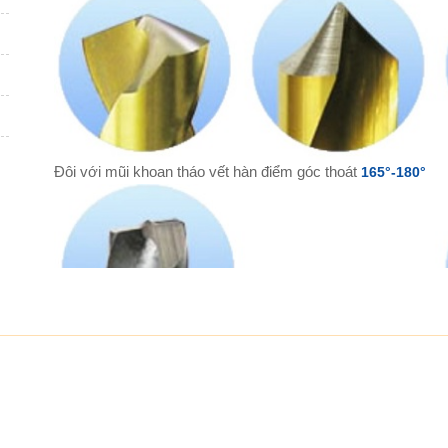
Đôi với mũi khoan tháo vết hàn điểm góc thoát
165°-180°
Thông số kỹ thuật Máy mài mũi khoan thường và
- Dùng mài mũi khoan thông thường và mũi khoan tháo vết h
- Cỡ mũi khoan:
Ø
3-
Ø
13mm