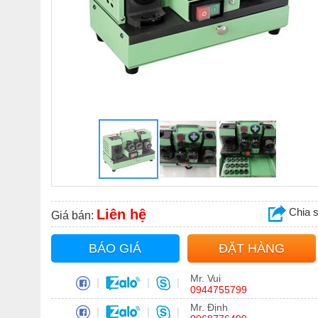
Chia 
Liên hệ
Giá bán:
BÁO GIÁ
ĐẶT HÀNG
Mr. Vui
|
|
|
0944755799
Mr. Định
|
|
|