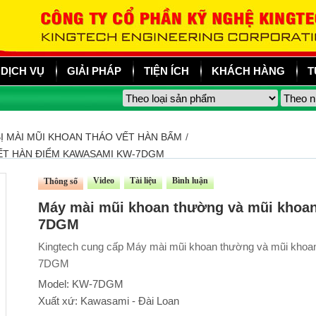
DỊCH VỤ
GIẢI PHÁP
TIỆN ÍCH
KHÁCH HÀNG
T
BỊ MÀI MŨI KHOAN THÁO VẾT HÀN BẤM
/
ẾT HÀN ĐIỂM KAWASAMI KW-7DGM
Video
Tài liệu
Bình luận
Thông số
Máy mài mũi khoan thường và mũi khoan
7DGM
Kingtech cung cấp Máy mài mũi khoan thường và mũi khoan 
7DGM
Model: KW-7DGM
Xuất xứ: Kawasami - Đài Loan