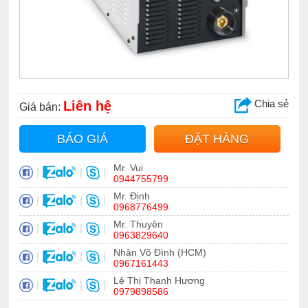
Chia sẻ
Liên hệ
Giá bán:
BÁO GIÁ
ĐẶT HÀNG
Mr. Vui
|
|
|
0944755799
Mr. Định
|
|
|
0968776499
Mr. Thuyên
|
|
|
0963829640
Nhân Võ Đình (HCM)
|
|
|
0967161443
Lê Thị Thanh Hương
|
|
|
0979898586