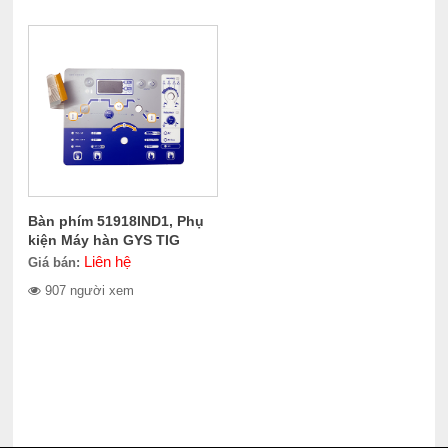
Bàn phím 51918IND1, Phụ
kiện Máy hàn GYS TIG
Liên hệ
Giá bán:
907 người xem