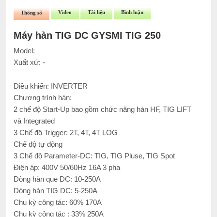
Video
Tài liệu
Bình luận
Thông số
Máy hàn TIG DC GYSMI TIG 250
Model:
Xuất xứ: -
Điều khiển: INVERTER
Chương trình hàn:
2 chế độ Start-Up bao gồm chức năng hàn HF, TIG LIFT
và Integrated
3 Chế độ Trigger: 2T, 4T, 4T LOG
Chế độ tự động
3 Chế độ Parameter-DC: TIG, TIG Pluse, TIG Spot
Điện áp: 400V 50/60Hz 16A 3 pha
Dòng hàn que DC: 10-250A
Dòng hàn TIG DC: 5-250A
Chu kỳ công tác: 60% 170A
Chu kỳ công tác : 33% 250A