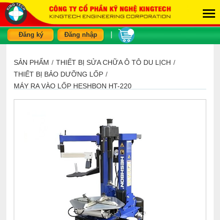
|
Đăng ký
Đăng nhập
SẢN PHẨM
/
THIẾT BỊ SỬA CHỮA Ô TÔ DU LỊCH
/
THIẾT BỊ BẢO DƯỠNG LỐP
/
MÁY RA VÀO LỐP HESHBON HT-220