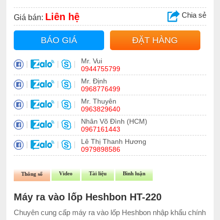
Chia sẻ
Liên hệ
Giá bán:
BÁO GIÁ
ĐẶT HÀNG
Mr. Vui
|
|
|
0944755799
Mr. Định
|
|
|
0968776499
Mr. Thuyên
|
|
|
0963829640
Nhân Võ Đình (HCM)
|
|
|
0967161443
Lê Thị Thanh Hương
|
|
|
0979898586
Video
Tài liệu
Bình luận
Thông số
Máy ra vào lốp Heshbon HT-220
Chuyên cung cấp máy ra vào lốp Heshbon nhập khẩu chính