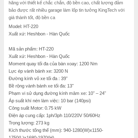
hãng với thiết kế chắc chắn, độ bền cao, chất lượng đảm
bảo được rất nhiều garage làm lốp tin tưởng KingTech với
giá thành tốt, độ bền ca
Model: HT-220
Xuất xứ: Heshbon - Hàn Quốc
Mã sản phẩm: HT-220
Xuất xứ: Heshbon - Hàn Quốc
Moment quay tối đa của bàn xoay: 1200 Nm
Lực ép vành bánh xe: 3200 N
Đường kính vỏ xe tối đa : 39"
Bề rộng vành bánh xe tối đa: 13"
Phạm vi sử dụng đường kính mâm xe: 10" – 24"
Áp suất khí nén làm việc: 10 bar (140psi)
Công suất Motor: 0.75 kW
Điện áp cung cấp: 1ph/3ph 110/220V 50/60Hz
Trọng lượng: 273 kg
Kích thước tổng thể (mm): 940-1280(W)x1150-
1750(L)x1680-1970(H)