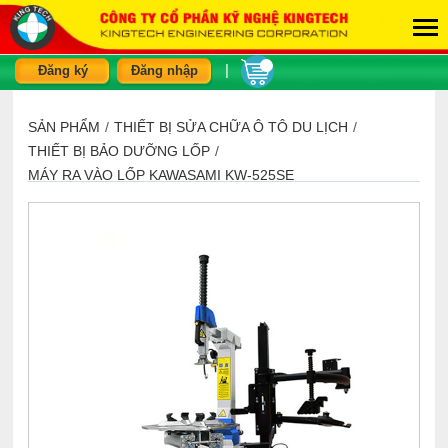
|
Đăng ký
Đăng nhập
SẢN PHẨM
/
THIẾT BỊ SỬA CHỮA Ô TÔ DU LỊCH
/
THIẾT BỊ BẢO DƯỠNG LỐP
/
MÁY RA VÀO LỐP KAWASAMI KW-525SE