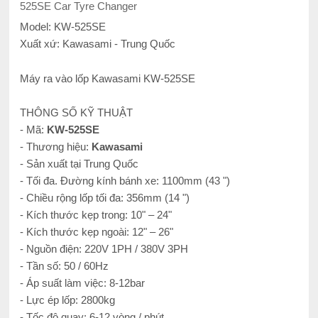
525SE Car Tyre Changer
Model: KW-525SE
Xuất xứ: Kawasami - Trung Quốc
Máy ra vào lốp Kawasami KW-525SE
THÔNG SỐ KỸ THUẬT
- Mã:
KW-525SE
- Thương hiệu:
Kawasami
- Sản xuất tại Trung Quốc
- Tối đa. Đường kính bánh xe: 1100mm (43 ")
- Chiều rộng lốp tối đa: 356mm (14 ")
- Kích thước kẹp trong: 10" – 24"
- Kích thước kẹp ngoài: 12" – 26"
- Nguồn điện: 220V 1PH / 380V 3PH
- Tần số: 50 / 60Hz
- Áp suất làm việc: 8-12bar
- Lực ép lốp: 2800kg
- Tốc độ quay: 6-12 vòng / phút