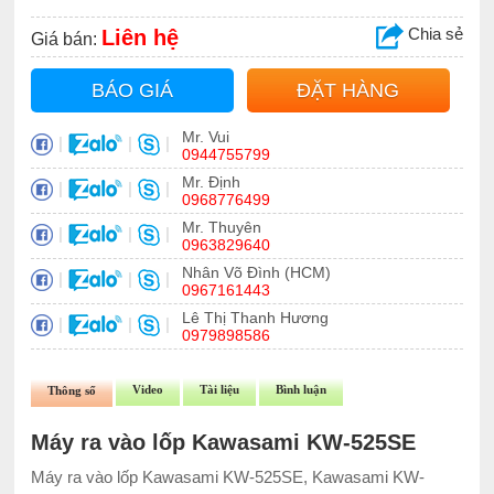
Chia sẻ
Liên hệ
Giá bán:
BÁO GIÁ
ĐẶT HÀNG
Mr. Vui
|
|
|
0944755799
Mr. Định
|
|
|
0968776499
Mr. Thuyên
|
|
|
0963829640
Nhân Võ Đình (HCM)
|
|
|
0967161443
Lê Thị Thanh Hương
|
|
|
0979898586
Video
Tài liệu
Bình luận
Thông số
Máy ra vào lốp Kawasami KW-525SE
Máy ra vào lốp Kawasami KW-525SE, Kawasami KW-