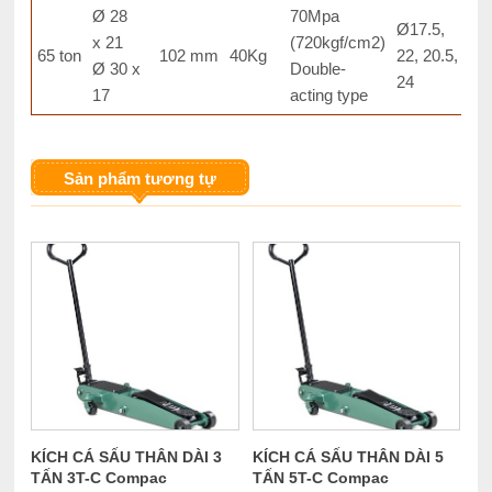
Ø 28
70Mpa
Ø17.5,
x 21
(720kgf/cm2)
65 ton
102 mm
40Kg
22, 20.5,
Ø 30 x
Double-
24
17
acting type
Sản phẩm tương tự
KÍCH CÁ SẤU THÂN DÀI 3
KÍCH CÁ SẤU THÂN DÀI 5
TẤN 3T-C Compac
TẤN 5T-C Compac