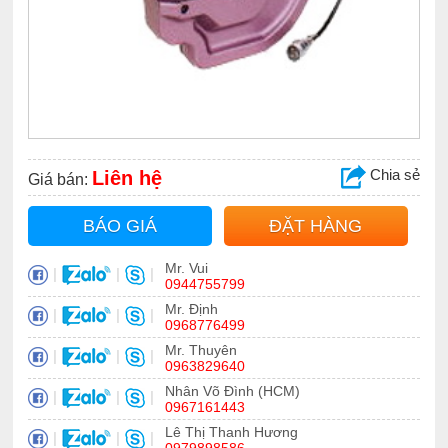
Chia sẻ
Liên hệ
Giá bán:
BÁO GIÁ
ĐẶT HÀNG
Mr. Vui
|
|
|
0944755799
Mr. Định
|
|
|
0968776499
Mr. Thuyên
|
|
|
0963829640
Nhân Võ Đình (HCM)
|
|
|
0967161443
Lê Thị Thanh Hương
|
|
|