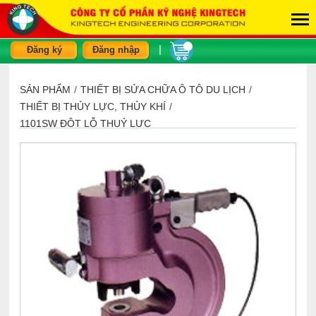
|
Đăng ký
Đăng nhập
SẢN PHẨM
/
THIẾT BỊ SỬA CHỮA Ô TÔ DU LỊCH
/
THIẾT BỊ THỦY LỰC, THỦY KHÍ
/
1101SW ĐỘT LỖ THUỶ LỰC