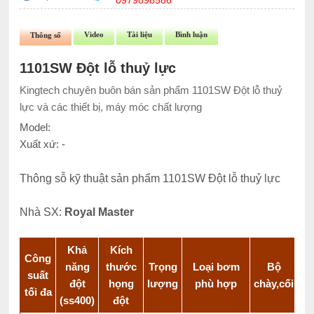
0979898586
Video
Tài liệu
Bình luận
Thông số
1101SW Đột lỗ thuỷ lực
Kingtech chuyên buôn bán sản phẩm 1101SW Đột lỗ thuỷ
lực và các thiết bị, máy móc chất lượng
Model:
Xuất xứ: -
Thông sỗ kỹ thuật sản phẩm 1101SW Đột lỗ thuỷ lực
Nhà SX:
Royal Master
Khả
Kích
Công
năng
thước
Trọng
Loại bơm
Bộ
suất
đột
họng
lượng
phù hợp
chày,cối
tối đa
(ss400)
đột