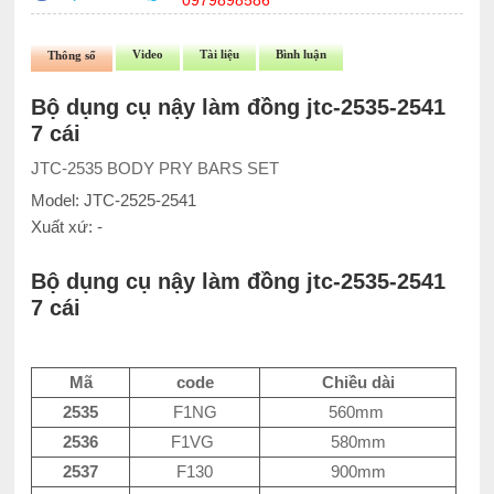
0979898586
Video
Tài liệu
Bình luận
Thông số
Bộ dụng cụ nậy làm đồng jtc-2535-2541
7 cái
JTC-2535 BODY PRY BARS SET
Model: JTC-2525-2541
Xuất xứ: -
Bộ dụng cụ nậy làm đồng jtc-2535-2541
7 cái
Mã
code
Chiều dài
2535
F1NG
560mm
2536
F1VG
580mm
2537
F130
900mm