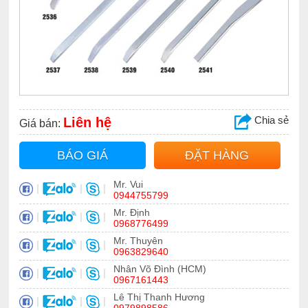
Chia sẻ
Liên hệ
Giá bán:
BÁO GIÁ
ĐẶT HÀNG
Mr. Vui
|
|
|
0944755799
Mr. Định
|
|
|
0968776499
Mr. Thuyên
|
|
|
0963829640
Nhân Võ Đình (HCM)
|
|
|
0967161443
Lê Thị Thanh Hương
|
|
|