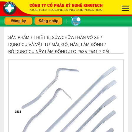
|
Đăng ký
Đăng nhập
SẢN PHẨM
/
THIẾT BỊ SỬA CHỮA THÂN VỎ XE
/
DỤNG CỤ VÀ VẬT TƯ MÀI, GÒ, HÀN, LÀM ĐỒNG
/
BỘ DỤNG CỤ NẬY LÀM ĐỒNG JTC-2535-2541 7 CÁI