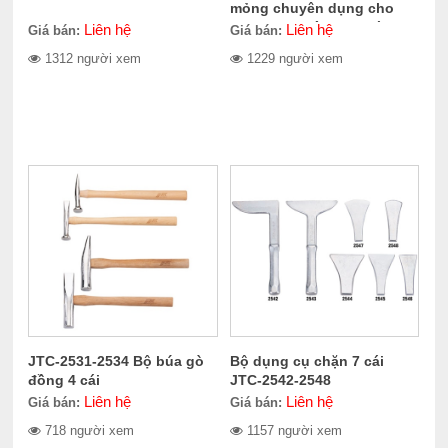
mỏng chuyên dụng cho
sửa chữa thân xe 6 cái
Liên hệ
Liên hệ
Giá bán:
Giá bán:
WTC
1312 người xem
1229 người xem
JTC-2531-2534 Bộ búa gò
Bộ dụng cụ chặn 7 cái
đồng 4 cái
JTC-2542-2548
Liên hệ
Liên hệ
Giá bán:
Giá bán:
718 người xem
1157 người xem