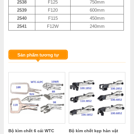
2538
F125
750mm
2539
F120
600mm
2540
F115
450mm
2541
F12W
240mm
Sản phẩm tương tự
Bộ kìm chết 6 cái WTC
Bộ kìm chết kẹp hàn vật