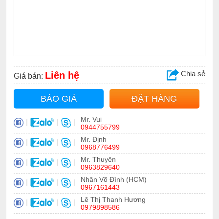
Chia sẻ
Liên hệ
Giá bán:
BÁO GIÁ
ĐẶT HÀNG
Mr. Vui
|
|
|
0944755799
Mr. Định
|
|
|
0968776499
Mr. Thuyên
|
|
|
0963829640
Nhân Võ Đình (HCM)
|
|
|
0967161443
Lê Thị Thanh Hương
|
|
|
0979898586