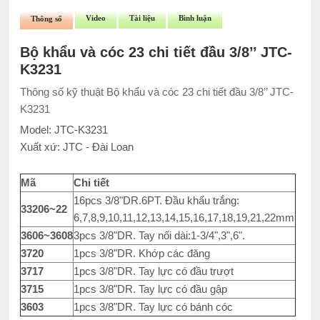
Video
Tài liệu
Bình luận
Thông số
Bộ khẩu và cóc 23 chi tiết đầu 3/8’’ JTC-
K3231
Thông số kỹ thuật Bộ khẩu và cóc 23 chi tiết đầu 3/8’’ JTC-
K3231
Model: JTC-K3231
Xuất xứ: JTC - Đài Loan
Mã
Chi tiết
16pcs 3/8"DR.6PT. Đầu khẩu trắng:
33206~22
6,7,8,9,10,11,12,13,14,15,16,17,18,19,21,22mm
3606~3608
3pcs 3/8"DR. Tay nối dài:1-3/4",3",6".
3720
1pcs 3/8"DR. Khớp các đăng
3717
1pcs 3/8"DR. Tay lực có đầu trượt
3715
1pcs 3/8"DR. Tay lực có đầu gập
3603
1pcs 3/8"DR. Tay lực có bánh cóc