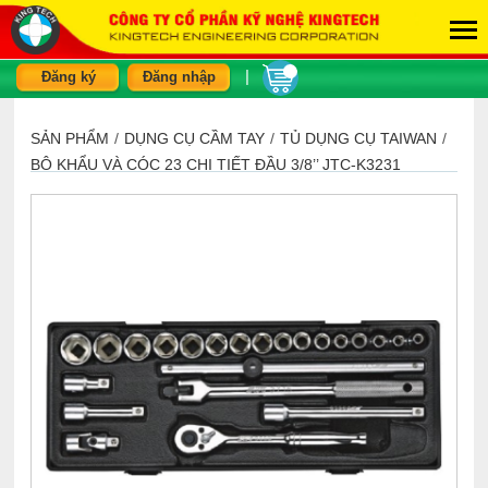
|
Đăng ký
Đăng nhập
SẢN PHẨM
/
DỤNG CỤ CẦM TAY
/
TỦ DỤNG CỤ TAIWAN
/
BỘ KHẨU VÀ CÓC 23 CHI TIẾT ĐẦU 3/8’’ JTC-K3231