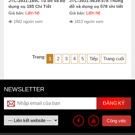
JTC-3931-185C Tủ đồ và bộ
JTC-3931-5639-578 Thùng
dụng cụ 185 Chi Tiết
đồ và dụng cụ 578 chi tiết
Liên hệ
Liên hệ
Giá bán:
Giá bán:
1842 người xem
1813 người xem
Trang:
1
2
3
4
5
Tiếp
Trang cuối
NEWSLETTER
Công việc