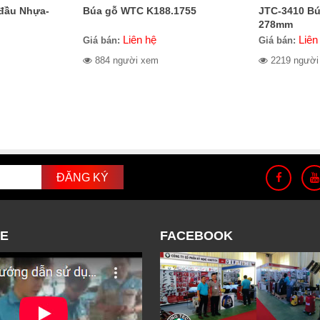
 đầu Nhựa-
Búa gỗ WTC K188.1755
JTC-3410 Bú
278mm
Liên hệ
Liên
Giá bán:
Giá bán:
884 người xem
2219 người
E
FACEBOOK