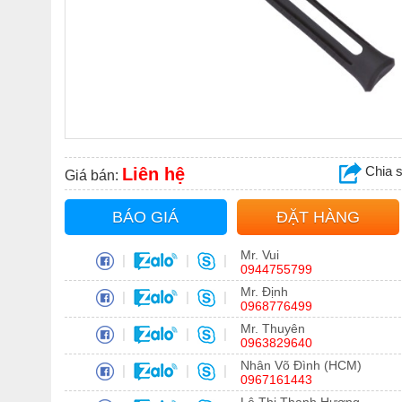
Chia 
Liên hệ
Giá bán:
BÁO GIÁ
ĐẶT HÀNG
Mr. Vui
|
|
|
0944755799
Mr. Định
|
|
|
0968776499
Mr. Thuyên
|
|
|
0963829640
Nhân Võ Đình (HCM)
|
|
|
0967161443