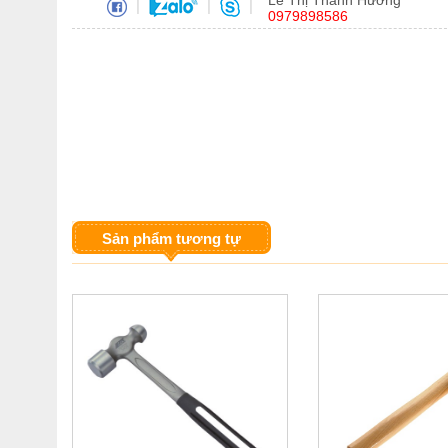
Lê Thị Thanh Hương
|
|
|
0979898586
Sản phẩm tương tự