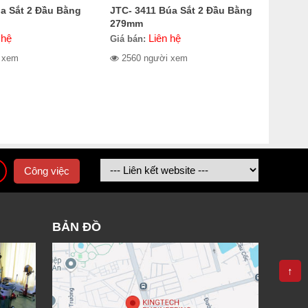
a Sắt 2 Đầu Bằng
JTC- 3411 Búa Sắt 2 Đầu Bằng
279mm
 hệ
Liên hệ
Giá bán:
 xem
2560 người xem
Công việc
BẢN ĐỒ
↑