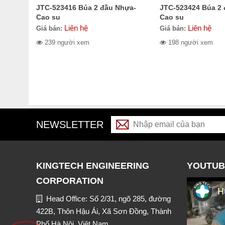
JTC-523416 Búa 2 đầu Nhựa-
JTC-523424 Búa 2
Cao su
Cao su
Liên hệ
Liên hệ
Giá bán:
Giá bán:
239 người xem
198 người xem
NEWSLETTER
KINGTECH ENGINEERING
YOUTUB
CORPORATION
Head Office: Số 2/31, ngõ 285, đường
422B, Thôn Hậu Ái, Xã Sơn Đồng, Thành
Phố Hà Nội, Việt Nam