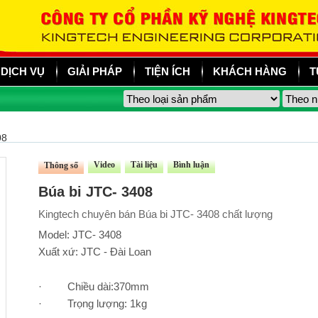
DỊCH VỤ
GIẢI PHÁP
TIỆN ÍCH
KHÁCH HÀNG
T
08
Video
Tài liệu
Bình luận
Thông số
Búa bi JTC- 3408
Kingtech chuyên bán Búa bi JTC- 3408 chất lượng
Model: JTC- 3408
Xuất xứ: JTC - Đài Loan
· Chiều dài:370mm
· Trọng lượng: 1kg