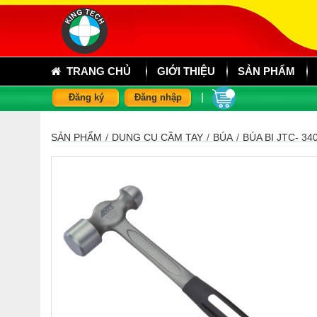
TRANG CHỦ
GIỚI THIỆU
SẢN PHẨM
|
Đăng ký
Đăng nhập
SẢN PHẨM
/
DỤNG CỤ CẦM TAY
/
BÚA
/
BÚA BI JTC- 34