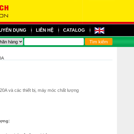
UYỂN DỤNG
LIÊN HỆ
CATALOG
0A
0A và các thiết bị, máy móc chất lượng
ượng: