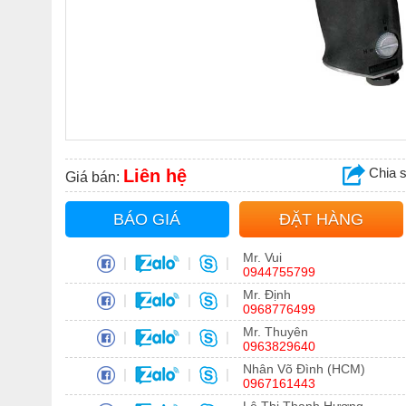
Chia 
Liên hệ
Giá bán:
BÁO GIÁ
ĐẶT HÀNG
Mr. Vui
|
|
|
0944755799
Mr. Định
|
|
|
0968776499
Mr. Thuyên
|
|
|
0963829640
Nhân Võ Đình (HCM)
|
|
|
0967161443