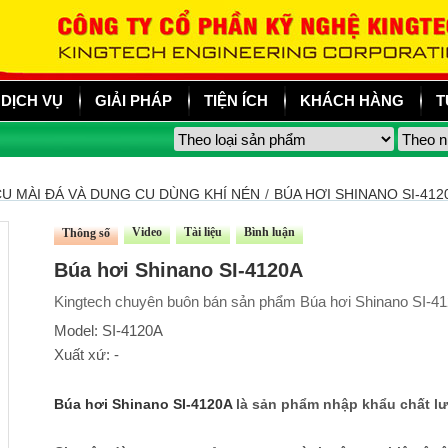
DỊCH VỤ
GIẢI PHÁP
TIỆN ÍCH
KHÁCH HÀNG
T
Ụ MÀI ĐÁ VÀ DỤNG CỤ DÙNG KHÍ NÉN
/
BÚA HƠI SHINANO SI-412
Video
Tài liệu
Bình luận
Thông số
Búa hơi Shinano SI-4120A
Kingtech chuyên buôn bán sản phẩm Búa hơi Shinano SI-412
Model: SI-4120A
Xuất xứ: -
Búa hơi Shinano SI-4120A
là sản phẩm nhập khẩu chất l