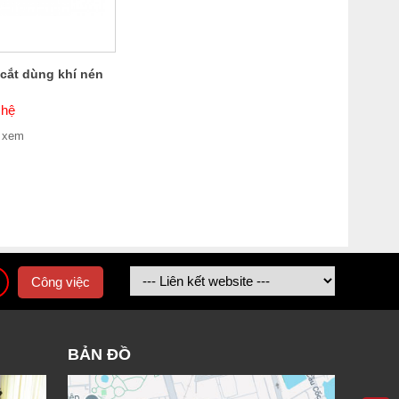
 cắt dùng khí nén
 hệ
 xem
Công việc
BẢN ĐỒ