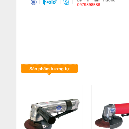
Lê Thị Thanh Hương
|
|
|
0979898586
Sản phẩm tương tự