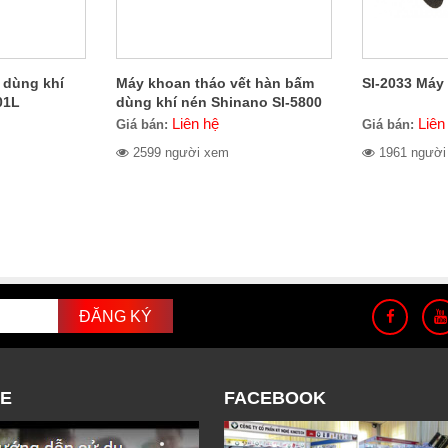
 dùng khí
Máy khoan tháo vết hàn bấm
SI-2033 Máy
01L
dùng khí nén Shinano SI-5800
Liên hệ
Liên
Giá bán:
Giá bán:
2599 người xem
1961 người
E
FACEBOOK