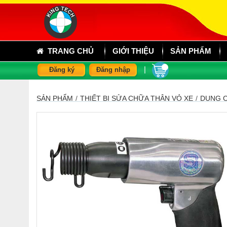
TRANG CHỦ
GIỚI THIỆU
SẢN PHẨM
|
Đăng ký
Đăng nhập
SẢN PHẨM
/
THIẾT BỊ SỬA CHỮA THÂN VỎ XE
/
DỤNG C