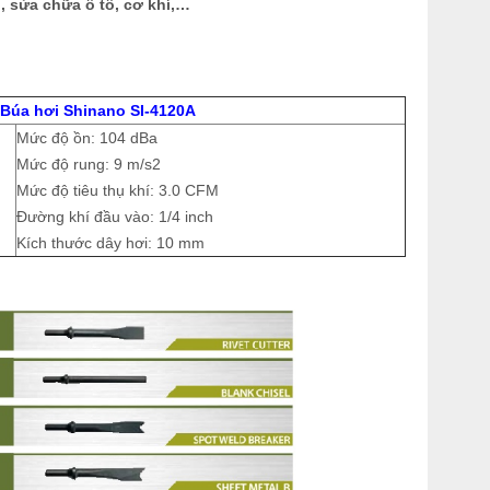
 sửa chữa ô tô, cơ khí,…
Búa hơi Shinano SI-4120A
Mức độ ồn: 104 dBa
Mức độ rung: 9 m/s2
Mức độ tiêu thụ khí: 3.0 CFM
Đường khí đầu vào: 1/4 inch
Kích thước dây hơi: 10 mm