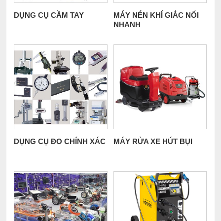
DỤNG CỤ CẦM TAY
MÁY NÉN KHÍ GIẮC NỐI
NHANH
DỤNG CỤ ĐO CHÍNH XÁC
MÁY RỬA XE HÚT BỤI