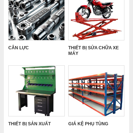
CÂN LỰC
THIẾT BỊ SỬA CHỮA XE
MÁY
THIẾT BỊ SẢN XUẤT
GIÁ KỆ PHỤ TÙNG