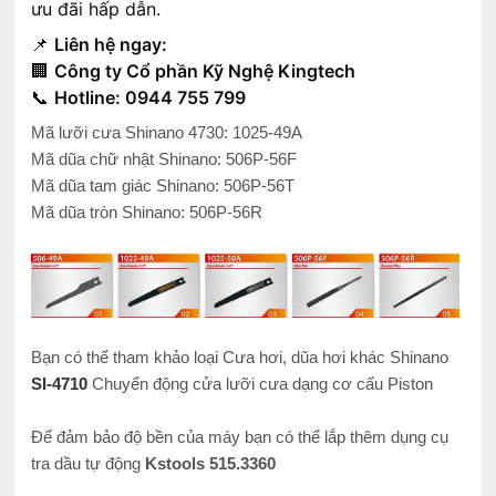
ưu đãi hấp dẫn.
📌
Liên hệ ngay:
🏢
Công ty Cổ phần Kỹ Nghệ Kingtech
📞
Hotline: 0944 755 799
Mã lưỡi cưa Shinano 4730: 1025-49A
Mã dũa chữ nhật Shinano: 506P-56F
Mã dũa tam giác Shinano: 506P-56T
Mã dũa tròn Shinano: 506P-56R
Bạn có thể tham khảo loại Cưa hơi, dũa hơi khác Shinano
SI-4710
Chuyển động cửa lưỡi cưa dạng cơ cấu Piston
Để đảm bảo độ bền của máy bạn có thể lắp thêm dụng cụ
tra dầu tự động
Kstools 515.3360