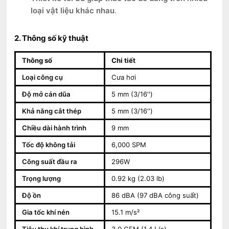
loại vật liệu khác nhau
.
2. Thông số kỹ thuật
Thông số
Chi tiết
Loại công cụ
Cưa hơi
Độ mở cán dũa
5 mm (3/16'')
Khả năng cắt thép
5 mm (3/16'')
Chiều dài hành trình
9 mm
Tốc độ không tải
6,000 SPM
Công suất đầu ra
296W
Trọng lượng
0.92 kg (2.03 lb)
Độ ồn
86 dBA (97 dBA công suất)
Gia tốc khí nén
15.1 m/s²