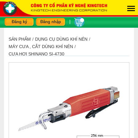
|
Đăng ký
Đăng nhập
SẢN PHẨM
/
DỤNG CỤ DÙNG KHÍ NÉN
/
MÁY CƯA , CẮT DÙNG KHÍ NÉN
/
CƯA HƠI SHINANO SI-4730