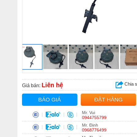
Chia 
Liên hệ
Giá bán:
BÁO GIÁ
ĐẶT HÀNG
Mr. Vui
|
|
|
0944755799
Mr. Định
|
|
|
0968776499