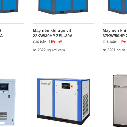
t
Máy nén khí trục vít
Máy nén khí 
0A
22KW/30HP ZEL-30A
37KW/50HP 
Liên hệ
Liên
Giá bán:
Giá bán:
2322 người xem
3201 người