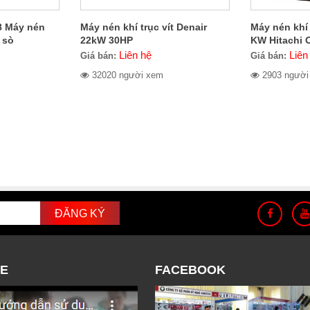
8 Máy nén
Máy nén khí trục vít Denair
Máy nén khí 
 sò
22kW 30HP
KW Hitachi
Liên hệ
Liên
Giá bán:
Giá bán:
32020 người xem
2903 người
E
FACEBOOK