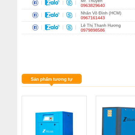
Mr. Thuyên
|
|
|
0963829640
Nhân Võ Đình (HCM)
|
|
|
0967161443
Lê Thị Thanh Hương
|
|
|
0979898586
Sản phẩm tương tự