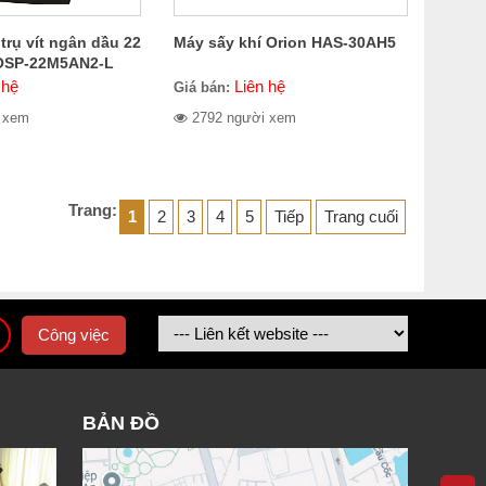
trụ vít ngân dầu 22
Máy sấy khí Orion HAS-30AH5
 OSP-22M5AN2-L
 hệ
Liên hệ
Giá bán:
 xem
2792 người xem
Trang:
1
2
3
4
5
Tiếp
Trang cuối
Công việc
BẢN ĐỒ