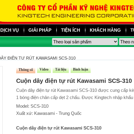
DỊCH VỤ
GIẢI PHÁP
TIỆN ÍCH
KHÁCH HÀNG
T
ÂY ĐIỆN TỰ RÚT KAWASAMI SCS-310
Video
Tài liệu
Bình luận
Thông số
Cuộn dây điện tự rút Kawasami SCS-310
Cuộn dây điện tự rút Kawasami SCS-310 được cung cấp kèm t
1 bóng điện chân cấp dẹt 2 chấu. Được Kingtech nhập khẩu 
Model: SCS-310
Xuất xứ: Kawasami - Trung Quốc
Cuộn dây điện tự rút Kawasami SCS-310