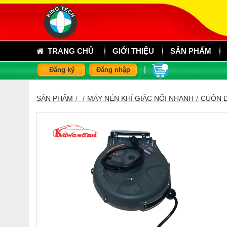
TRANG CHỦ
GIỚI THIỆU
SẢN PHẨM
|
Đăng ký
Đăng nhập
SẢN PHẨM
/
/
MÁY NÉN KHÍ GIẮC NỐI NHANH
/
CUỘN D