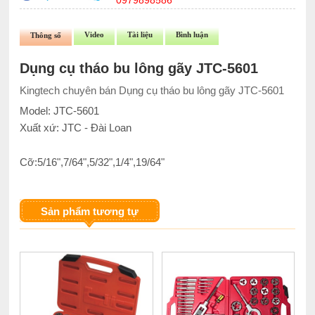
0979898586
Video
Tài liệu
Bình luận
Thông số
Dụng cụ tháo bu lông gãy JTC-5601
Kingtech chuyên bán Dụng cụ tháo bu lông gãy JTC-5601
Model: JTC-5601
Xuất xứ: JTC - Đài Loan
Cỡ:5/16",7/64",5/32",1/4",19/64"
Sản phẩm tương tự