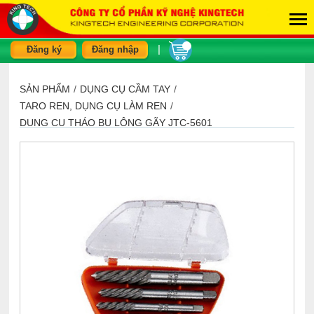
|
Đăng ký
Đăng nhập
SẢN PHẨM
/
DỤNG CỤ CẦM TAY
/
TARO REN, DỤNG CỤ LÀM REN
/
DỤNG CỤ THÁO BU LÔNG GÃY JTC-5601