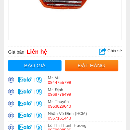
Chia sẻ
Liên hệ
Giá bán:
BÁO GIÁ
ĐẶT HÀNG
Mr. Vui
|
|
|
0944755799
Mr. Định
|
|
|
0968776499
Mr. Thuyên
|
|
|
0963829640
Nhân Võ Đình (HCM)
|
|
|
0967161443
Lê Thị Thanh Hương
|
|
|