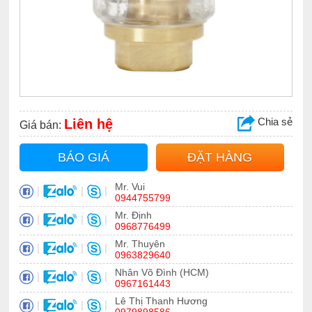
Chia sẻ
Liên hệ
Giá bán:
BÁO GIÁ
ĐẶT HÀNG
Mr. Vui
|
|
|
0944755799
Mr. Định
|
|
|
0968776499
Mr. Thuyên
|
|
|
0963829640
Nhân Võ Đình (HCM)
|
|
|
0967161443
Lê Thị Thanh Hương
|
|
|