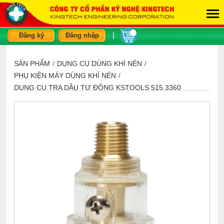
|
Đăng ký
Đăng nhập
SẢN PHẨM
/
DỤNG CỤ DÙNG KHÍ NÉN
/
PHỤ KIỆN MÁY DÙNG KHÍ NÉN
/
DỤNG CỤ TRA DẦU TỰ ĐỘNG KSTOOLS 515.3360