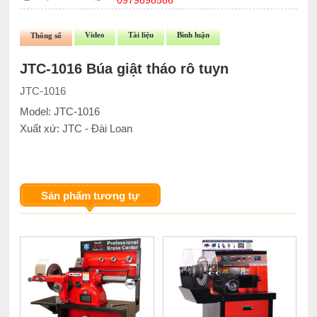
0979898586
Video
Tài liệu
Bình luận
Thông số
JTC-1016 Búa giật tháo rô tuyn
JTC-1016
Model: JTC-1016
Xuất xứ: JTC - Đài Loan
Sản phẩm tương tự