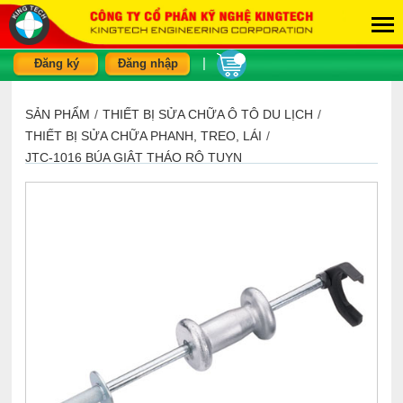
|
Đăng ký
Đăng nhập
SẢN PHẨM
/
THIẾT BỊ SỬA CHỮA Ô TÔ DU LỊCH
/
THIẾT BỊ SỬA CHỮA PHANH, TREO, LÁI
/
JTC-1016 BÚA GIẬT THÁO RÔ TUYN