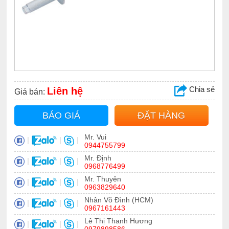
Chia sẻ
Liên hệ
Giá bán:
BÁO GIÁ
ĐẶT HÀNG
Mr. Vui
|
|
|
0944755799
Mr. Định
|
|
|
0968776499
Mr. Thuyên
|
|
|
0963829640
Nhân Võ Đình (HCM)
|
|
|
0967161443
Lê Thị Thanh Hương
|
|
|