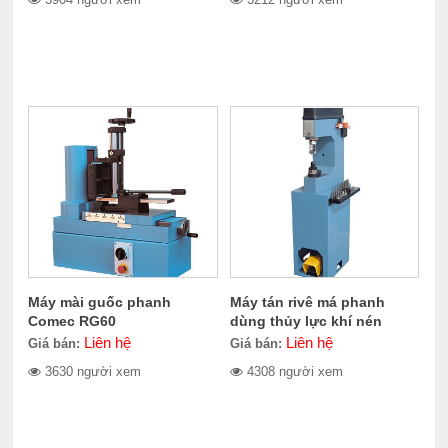
Máy mài guốc phanh
Máy tán rivê má phanh
Comec RG60
dùng thủy lực khí nén
Comec CC300
Liên hệ
Liên hệ
Giá bán:
Giá bán:
3630 người xem
4308 người xem