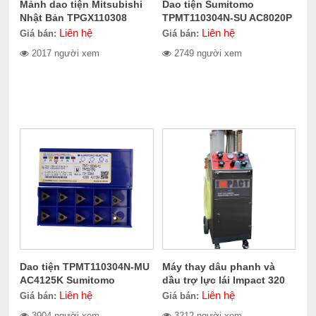
Mảnh dao tiện Mitsubishi
Dao tiện Sumitomo
Nhật Bản TPGX110308
TPMT110304N-SU AC8020P
Liên hệ
Liên hệ
Giá bán:
Giá bán:
2017 người xem
2749 người xem
Dao tiện TPMT110304N-MU
Máy thay dâu phanh và
AC4125K Sumitomo
dầu trợ lực lái Impact 320
Electric
Liên hệ
Liên hệ
Giá bán:
Giá bán:
3904 người xem
3212 người xem