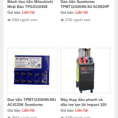
Mảnh dao tiện Mitsubishi
Dao tiện Sumitomo
Nhật Bản TPGX110308
TPMT110304N-SU AC8020P
Liên hệ
Liên hệ
Giá bán:
Giá bán:
2064 người xem
2792 người xem
Dao tiện TPMT110304N-MU
Máy thay dâu phanh và
AC4125K Sumitomo
dầu trợ lực lái Impact 320
Electric
Liên hệ
Liên hệ
Giá bán:
Giá bán:
3947 người xem
3229 người xem