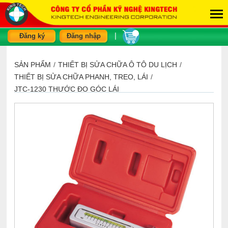
|
Đăng ký
Đăng nhập
SẢN PHẨM
/
THIẾT BỊ SỬA CHỮA Ô TÔ DU LỊCH
/
THIẾT BỊ SỬA CHỮA PHANH, TREO, LÁI
/
JTC-1230 THƯỚC ĐO GÓC LÁI