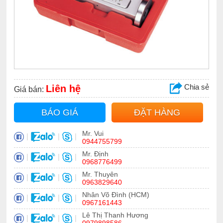
Chia sẻ
Liên hệ
Giá bán:
BÁO GIÁ
ĐẶT HÀNG
Mr. Vui
|
|
|
0944755799
Mr. Định
|
|
|
0968776499
Mr. Thuyên
|
|
|
0963829640
Nhân Võ Đình (HCM)
|
|
|
0967161443
Lê Thị Thanh Hương
|
|
|