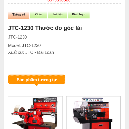
0979898586
Video
Tài liệu
Bình luận
Thông số
JTC-1230 Thước đo góc lái
JTC-1230
Model: JTC-1230
Xuất xứ: JTC - Đài Loan
Sản phẩm tương tự